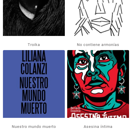
Troika
No contiene armonías
Nuestro mundo muerto
Asesina íntima