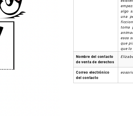
existe
empeza
algo s
una pe
ficcio
toma p
animad
esos s
que pi
que lo
Nombre del contacto
Elizab
de venta de derechos
Correo electrónico
eosori
del contacto