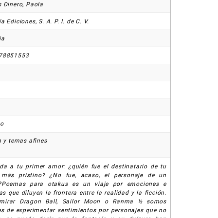
 Dinero, Paola
 Ediciones, S. A. P. I. de C. V.
ia
78851553
so
n y temas afines
da a tu primer amor: ¿quién fue el destinatario de tu
 más prístino? ¿No fue, acaso, el personaje de un
?Poemas para otakus es un viaje por emociones e
as que diluyen la frontera entre la realidad y la ficción.
 mirar Dragon Ball, Sailor Moon o Ranma ½ somos
s de experimentar sentimientos por personajes que no