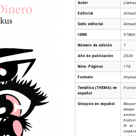
Autor
Llamas
Editorial
Almadía
Sello editorial
Almad
ISBN
97860
Número de edición
1
Año de publicación
2024
Núm. Páginas
176
Formato
Impre
Temática (THEMA) en
Ficció
español
Sinopsis en español
Recuer
deseo
anime
histori
Si al
capace