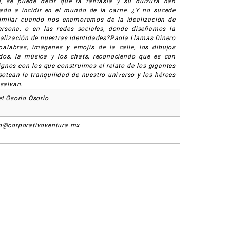
n, se puede decir que la fantasía y su dulzura han
do a incidir en el mundo de la carne. ¿Y no sucede
imilar cuando nos enamoramos de la idealización de
rsona, o en las redes sociales, donde diseñamos la
nalización de nuestras identidades?Paola Llamas Dinero
alabras, imágenes y emojis de la calle, los dibujos
os, la música y los chats, reconociendo que es con
ignos con los que construimos el relato de los gigantes
sotean la tranquilidad de nuestro universo y los héroes
 salvan.
et Osorio Osorio
o@corporativoventura.mx