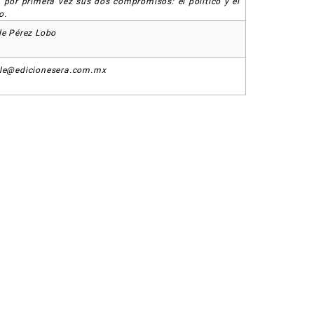
 por primera vez sus dos compromisos: el político y el
o.
le Pérez Lobo
le@edicionesera.com.mx