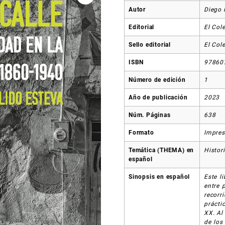
Autor
Diego 
Editorial
El Col
Sello editorial
El Col
ISBN
97860
Número de edición
1
Año de publicación
2023
Núm. Páginas
638
Formato
Impres
Temática (THEMA) en
Histor
español
Sinopsis en español
Este l
entre 
recorri
prácti
XX. Al
de los