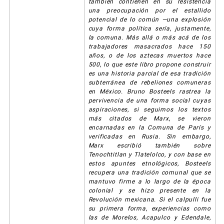
también contienen en su resistencia
una preocupación por el estallido
potencial de lo común —una explosión
cuya forma política sería, justamente,
la comuna. Más allá o más acá de los
trabajadores masacrados hace 150
años, o de los aztecas muertos hace
500, lo que este libro propone construir
es una historia parcial de esa tradición
subterránea de rebeliones comuneras
en México. Bruno Bosteels rastrea la
pervivencia de una forma social cuyas
aspiraciones, si seguimos los textos
más citados de Marx, se vieron
encarnadas en la Comuna de París y
verificadas en Rusia. Sin embargo,
Marx escribió también sobre
Tenochtitlan y Tlatelolco, y con base en
estos apuntes etnológicos, Bosteels
recupera una tradición comunal que se
mantuvo firme a lo largo de la época
colonial y se hizo presente en la
Revolución mexicana. Si el calpulli fue
su primera forma, experiencias como
las de Morelos, Acapulco y Edendale,