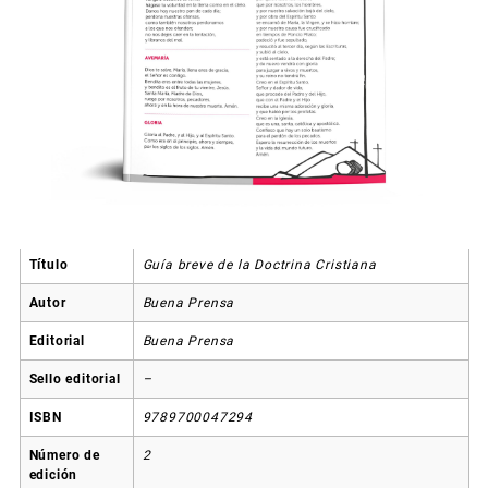
Título
Guía breve de la Doctrina Cristiana
Autor
Buena Prensa
Editorial
Buena Prensa
Sello editorial
–
ISBN
9789700047294
Número de
2
edición