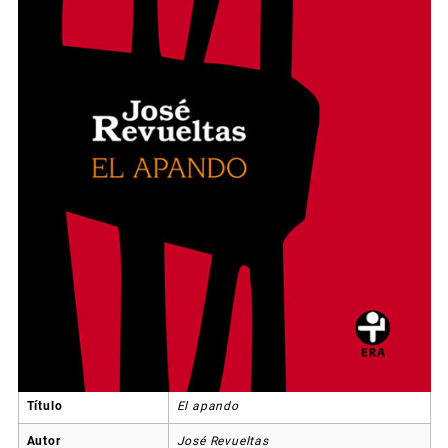
Título
El apando
Autor
José Revueltas